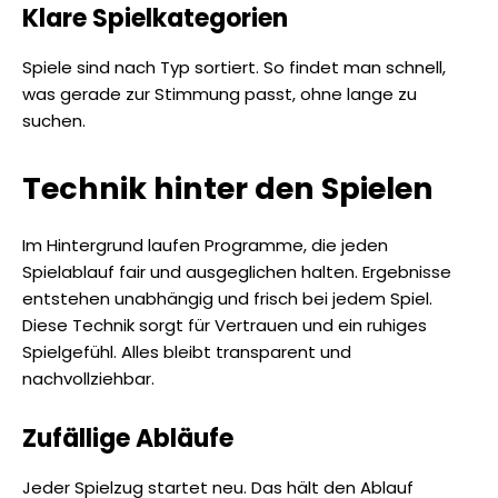
Klare Spielkategorien
Spiele sind nach Typ sortiert. So findet man schnell,
was gerade zur Stimmung passt, ohne lange zu
suchen.
Technik hinter den Spielen
Im Hintergrund laufen Programme, die jeden
Spielablauf fair und ausgeglichen halten. Ergebnisse
entstehen unabhängig und frisch bei jedem Spiel.
Diese Technik sorgt für Vertrauen und ein ruhiges
Spielgefühl. Alles bleibt transparent und
nachvollziehbar.
Zufällige Abläufe
Jeder Spielzug startet neu. Das hält den Ablauf