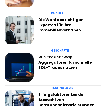
BÜCHER
Die Wahl des richtigen
Experten für Ihre
Immobilienvorhaben
GESCHÄFTE
Wie Trader Swap-
Aggregatoren für schnelle
SOL-Trades nutzen
TECHNOLOGIE
Erfolgsfaktoren bei der
Auswahl von
Beratungsdienstleistungen