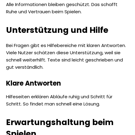
Alle Informationen bleiben geschützt. Das schafft
Ruhe und Vertrauen beim Spielen.
Unterstützung und Hilfe
Bei Fragen gibt es Hilfebereiche mit klaren Antworten.
Viele Nutzer schätzen diese Unterstützung, weil sie
schnell weiterhilft. Texte sind leicht geschrieben und
gut verständlich.
Klare Antworten
Hilfeseiten erklären Abläufe ruhig und Schritt für
Schritt. So findet man schnell eine Lösung.
Erwartungshaltung beim
Spielen