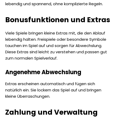
lebendig und spannend, ohne komplizierte Regeln.
Bonusfunktionen und Extras
Viele Spiele bringen kleine Extras mit, die den Ablauf
lebendig halten. Freispiele oder besondere Symbole
tauchen im Spiel auf und sorgen für Abwechslung.
Diese Extras sind leicht zu verstehen und passen gut
zum normalen Spielverlauf.
Angenehme Abwechslung
Extras erscheinen automatisch und fügen sich
natürlich ein. Sie lockern das Spiel auf und bringen
kleine Überraschungen.
Zahlung und Verwaltung