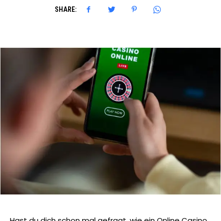
SHARE:
Hast du dich schon mal gefragt, wie ein Online Casino