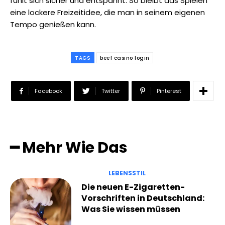
fühlt sich sicher und entspannt. So bleibt das Spielen
eine lockere Freizeitidee, die man in seinem eigenen
Tempo genießen kann.
TAGS
beef casino login
Facebook
Twitter
Pinterest
━ Mehr Wie Das
LEBENSSTIL
Die neuen E-Zigaretten-
Vorschriften in Deutschland:
Was Sie wissen müssen