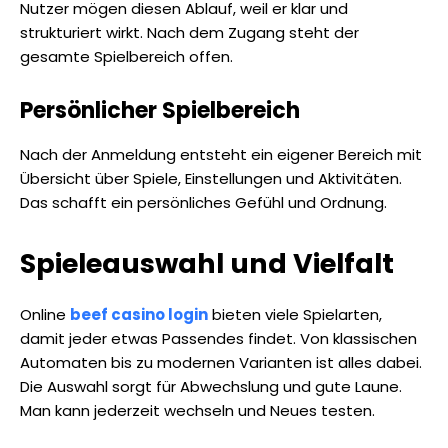
Nutzer mögen diesen Ablauf, weil er klar und
strukturiert wirkt. Nach dem Zugang steht der
gesamte Spielbereich offen.
Persönlicher Spielbereich
Nach der Anmeldung entsteht ein eigener Bereich mit
Übersicht über Spiele, Einstellungen und Aktivitäten.
Das schafft ein persönliches Gefühl und Ordnung.
Spieleauswahl und Vielfalt
Online
beef casino login
bieten viele Spielarten,
damit jeder etwas Passendes findet. Von klassischen
Automaten bis zu modernen Varianten ist alles dabei.
Die Auswahl sorgt für Abwechslung und gute Laune.
Man kann jederzeit wechseln und Neues testen.