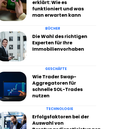
erklärt: Wie es
funktioniert und was
man erwarten kann
BÜCHER
Die Wahl des richtigen
Experten für Ihre
Immobilienvorhaben
GESCHÄFTE
Wie Trader Swap-
Aggregatoren für
schnelle SOL-Trades
nutzen
TECHNOLOGIE
Erfolgsfaktoren bei der
Auswahl von