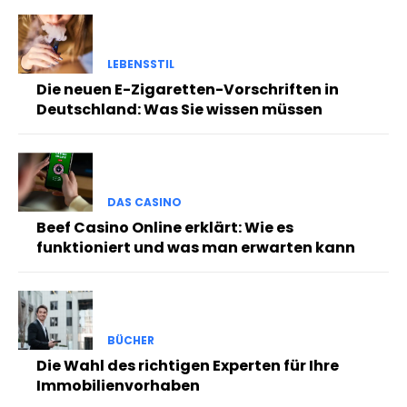
LEBENSSTIL
Die neuen E-Zigaretten-Vorschriften in
Deutschland: Was Sie wissen müssen
DAS CASINO
Beef Casino Online erklärt: Wie es
funktioniert und was man erwarten kann
BÜCHER
Die Wahl des richtigen Experten für Ihre
Immobilienvorhaben