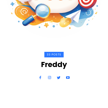
33 POSTS
Freddy