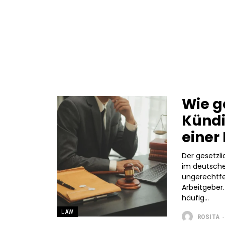
Wie g
Kündi
einer
Der gesetzl
im deutsche
ungerechtfe
Arbeitgeber.
häufig...
LAW
ROSITA
-