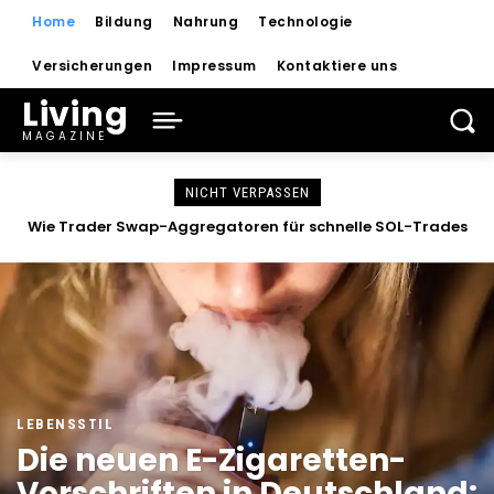
Home
Bildung
Nahrung
Technologie
Versicherungen
Impressum
Kontaktiere uns
Living
MAGAZINE
NICHT VERPASSEN
Wie Trader Swap-Aggregatoren für schnelle SOL-Trades
nutzen
LEBENSSTIL
Die neuen E-Zigaretten-
Vorschriften in Deutschland: